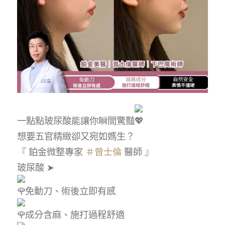
一點點玻尿酸能讓你瞬間驚豔
想要五官精緻卻又宛如媽生？
『 鉑金微整專家
＃曾士倫
醫師 』
玻尿酸 ➤
免動刀、術後立即有感
成分含麻、施打過程舒適