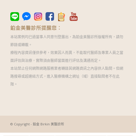
鉑金美醫診所提醒您：
本站案例均已過當事人同意刊登露出，為鉑金美醫診所版權所有，請勿
節錄或轉載。
療程內容資訊僅供參考，效果因人而異，不能取代醫師及專業人員之當
面評估與治療，實際須由醫師當面進行評估及溝通而定。
本站禁止任何網際網路服務業者轉錄其網路資訊之內容供人點閱。但網
路搜尋或超連結方式，進入醫療機構之網址（域）直接點閱者不在此
限。
© Copyright - 鉑金 Birkin 美醫診所