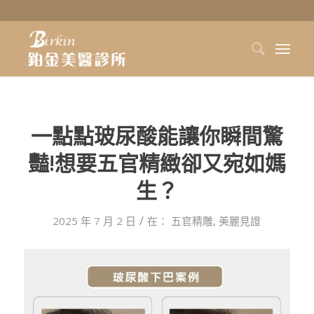
一點點玻尿酸能讓你瞬間驚
豔!想要五官精緻卻又宛如媽
生？
/
2025 年 7 月 2 日
在：
五官精雕
,
美麗見證