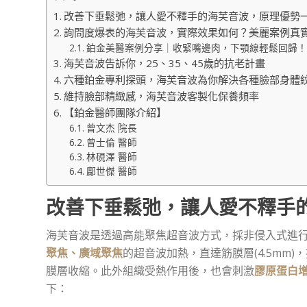
改善下垂鬆弛，讓人愛不釋手的海芙音波，原理優勢
詢問度爆表的海芙音波，實際效果如何？美麗案例真
鉑金美醫案例分享｜收緊嘴邊肉，下顎線輕鬆回歸！
海芙音波告訴你，25、35、45歲的抗老計畫
六種鉑金專利探頭，海芙音波為你解決各種臉部身體
維持臉部精緻感，海芙音波客製化保養頻率
【鉑金醫師團隊介紹】
曾文杰 院長
曾士倫 醫師
林硯澤 醫師
鄺世傑 醫師
改善下垂鬆弛，讓人愛不釋手
海芙音波是透過高能聚焦超音波方式，採非侵入式進行
聚焦、廣域聚焦
的超音波加熱，直達筋膜層(4.5mm
膜層收縮。此外組織受熱作用後，也會刺激
膠原蛋白
下：