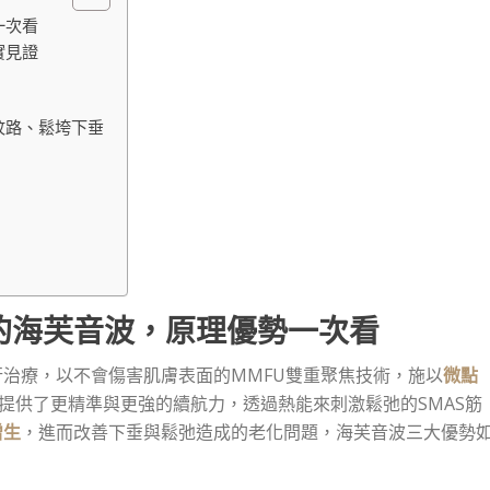
一次看
實見證
紋路、鬆垮下垂
的海芙音波，原理優勢一次看
治療，以不會傷害肌膚表面的MMFU雙重聚焦技術，施以
微點
)，提供了更精準與更強的續航力，透過熱能來刺激鬆弛的SMAS筋
增生
，進而改善下垂與鬆弛造成的老化問題，海芙音波三大優勢