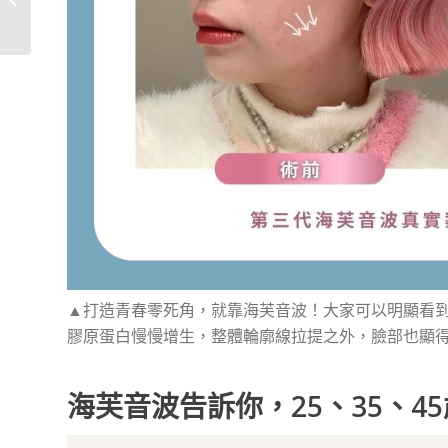
開，醫師帶你...
▲打造青春零死角，就靠海芙音波！大家可以明顯看
膠原蛋白慢慢增生，整體輪廓線拉提之外，臉部也顯
海芙音波告訴你，25、35、4