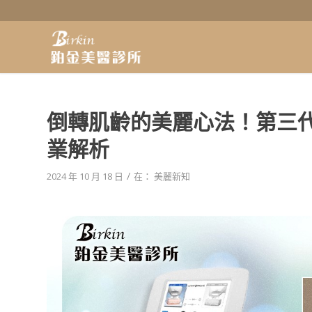
倒轉肌齡的美麗心法！第三
業解析
/
2024 年 10 月 18 日
在：
美麗新知