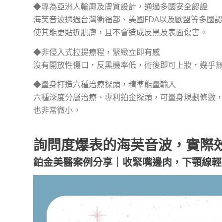
◆專為亞洲人輪廓及膚質設計，通過多國安全認證
海芙音波通過台灣衛福部、美國FDA以及歐盟等多國
使其能更貼近肌膚，且不會造成反黑及表面傷害。
◆非侵入式拉提療程，緊緻立即有感
沒有開放性傷口，反黑機率低，術後即可上妝，幾乎
◆量身打造六種治療探頭，精準能量輸入
六種深度分層治療、專利鉑金探頭，可量身規劃條數
也非常微小。
詢問度爆表的海芙音波，實際
鉑金美醫案例分享｜收緊嘴邊肉，下顎線輕