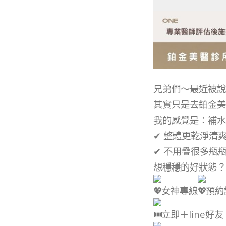
兄弟們～最近被說
其實只是去鉑金美
我的感覺是：補水
✔︎
整體更乾淨清
✔︎
不用疊很多瓶
想穩穩的好狀態？
女神專線
預約
立即＋line好友 @