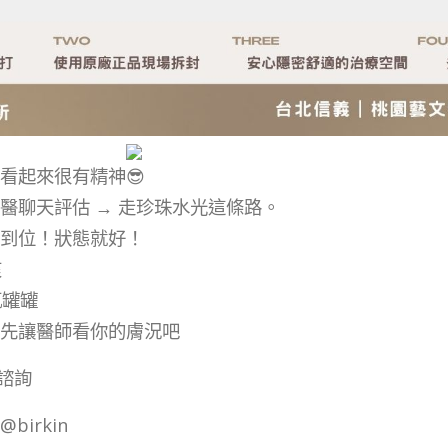
看起來很有精神
醫聊天評估 → 走珍珠水光這條路。
到位！狀態就好！
爽
瓶罐罐
先讓醫師看你的膚況吧
諮詢
birkin