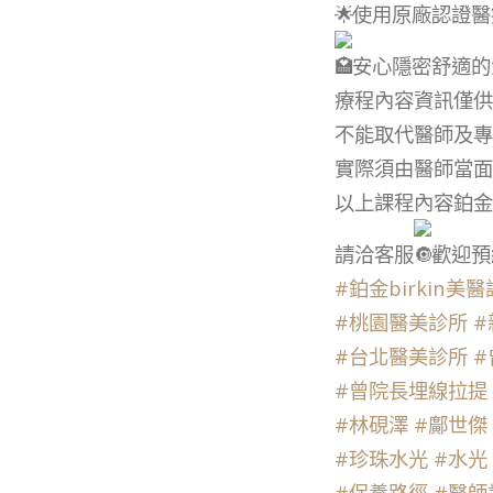
使用原廠認證醫
安心隱密舒適的
療程內容資訊僅供
不能取代醫師及專
實際須由醫師當面
以上課程內容鉑金
請洽客服
歡迎預
#鉑金birkin美
#桃園醫美診所
#
#台北醫美診所
#
#曾院長埋線拉提
#林硯澤
#鄺世傑
#珍珠水光
#水光
#保養路徑
#醫師