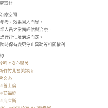
療器材
治療空間
參考，效果因人而異，
業人員之當面評估與治療，
進行評估及溝通而定。
隨時保有變更停止異動等相關權利
約
醫診所
#安心醫美
新竹竹北醫美診所
曾文杰
#曾士倫
#艾福梃
#海庫斯
評估
#分區分次
#妝前養護