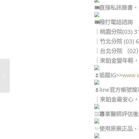
直接私訊臉書、
撥打電話諮詢
｜桃園分院(03) 31
｜竹北分院 (03) 6
｜台北分院 （02）
｜來鉑金變年輕，
法令紋救星大比拚！埋
追蹤IG>>
www.i
線拉提 vs. 玻尿酸哪個更
適合你？�...
line官方帳號搜尋
｜來鉑金最安心，
專業醫師評估後
使用原廠正品、