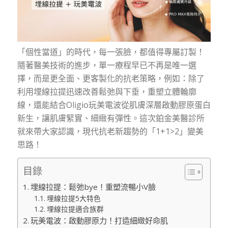
「個性當道」的時代，每一張臉，都值得專屬訂製！
隨著醫美技術的進步，單一療程早已不再是唯一選
擇，而是更全面、更客製化的抗老策略，例如：除了
利用埋線拉提迅速改善鬆弛與下垂，重塑立體輪廓
線，還能結合Oligio玩美電波從肌膚深層啟動膠原蛋白
新生，讓肌膚緊實、細緻有彈性。這次鉑金美醫診所
就來帶大家認識，現代抗老新趨勢的「1+1>2」變美
思路！
目錄
埋線拉提：鬆弛bye！重塑流暢小V臉
埋線拉提5大特色
埋線拉提適合族群
玩美電波：啟動膠原力！打造細緻好命肌