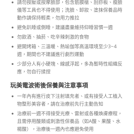
請勿按壓或按摩臉部，包含筋膜槍、刮痧板、瘦臉
儀等工具也不得使用；洗臉、卸妝、塗抹保養品時
動作請保持輕柔，勿用力推拉
避免趴睡或側睡，建議盡量維持仰睡習慣一週
勿飲酒、抽菸、吃辛辣刺激的食物
避開烤箱、三溫暖、熱瑜伽等高溫環境至少3~4
週，期間也不建議進行劇烈運動
少部分人有小硬塊、線感浮起，多為暫時性組織反
應，勿自行揉捏
玩美電波術後保養與注意事項
一年內有進行皮下注射填充者、或有接受人工植入
物整形美容者，請在治療前先行主動告知
治療前一週不得接受光療、雷射或各種煥膚療程，
且需停用酸類或刺激性保養品（如A酸、果酸、水
楊酸），治療後一週內也應避免使用