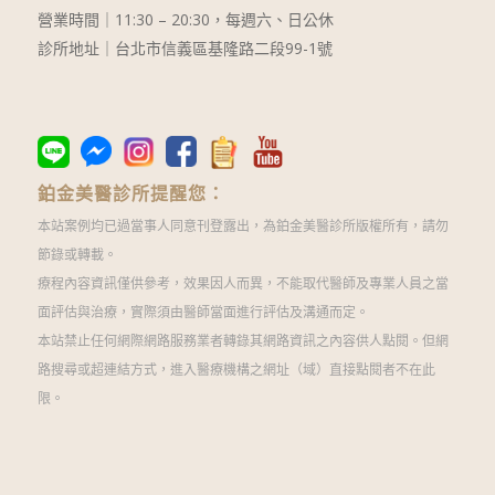
營業時間｜
11:30 – 20:30
，每週六、日公休
診所地址｜台北市信義區基隆路二段99-1號
鉑金美醫診所提醒您：
本站案例均已過當事人同意刊登露出，為鉑金美醫診所版權所有，請勿
節錄或轉載。
療程內容資訊僅供參考，效果因人而異，不能取代醫師及專業人員之當
面評估與治療，實際須由醫師當面進行評估及溝通而定。
本站禁止任何網際網路服務業者轉錄其網路資訊之內容供人點閱。但網
路搜尋或超連結方式，進入醫療機構之網址（域）直接點閱者不在此
限。