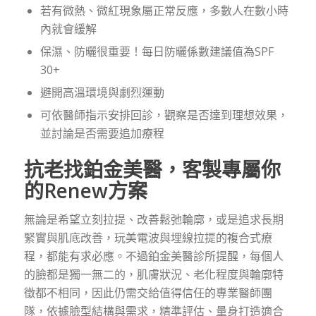
若有微熱、微紅現象屬正常反應，多數人在數小時
內就會緩解
保濕、防曬很重要！每日防曬係數建議值為SPF
30+
避開高溫環境與劇烈運動
可依醫師指示安排回診，觀察是否達到理想效果，
並討論是否需要追加療程
抗老找鉑金美醫，客製專屬你
的Renew方案
無論是希望立刻拉提、改善鬆弛輪廓，或是追求長期
緊實與肌底改善，玩美電波與埋線拉提的複合式療
程，都能有求必應。不過鉑金美醫診所提醒，每個人
的臉都是獨一無二的，肌膚狀況、老化程度與輪廓特
徵都不相同，因此仍需交給值得信任的專業醫師團
隊，依據臉型結構與需求，精準評估、量身打造適合