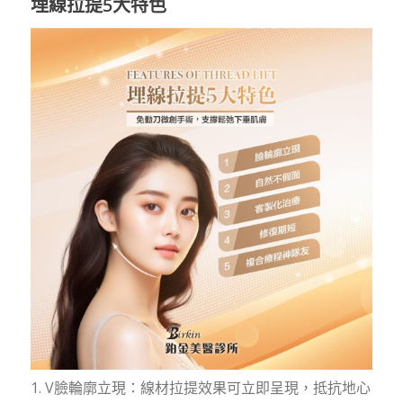
埋線拉提5大特色
1. V臉輪廓立現：線材拉提效果可立即呈現，抵抗地心