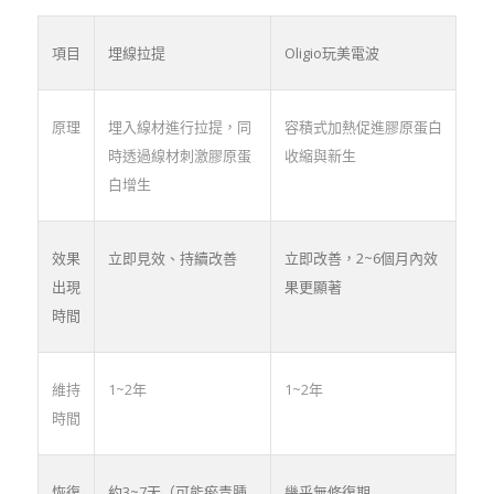
項目
埋線拉提
Oligio玩美電波
原理
埋入線材進行拉提，同
容積式加熱促進膠原蛋白
時透過線材刺激膠原蛋
收縮與新生
白增生
效果
立即見效、持續改善
立即改善，2~6個月內效
出現
果更顯著
時間
維持
1~2年
1~2年
時間
恢復
約3~7天（可能瘀青腫
幾乎無修復期