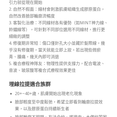
引力就從現在開始
2. 自然不假面：線材會刺激肌膚組織生成膠原蛋白，
自然改善臉部輪廓流暢度
3. 客製化治療：不同線材各有優勢（如MINT神力線、
鈴鐺線等），可針對不同部位選用不同線材，進行更
細緻的調整
4. 修復期非常短：傷口僅針孔大小並藏於髮際線，幾
乎沒有修復期，當天就能立即上妝。若出現些微瘀
青、腫痛，幾天內即可消退
5. 複合療程神隊友：物理性提供支撐力，配合電波、
音波、玻尿酸等複合式療程效果更佳
埋線拉提適合族群
20+~40+歲，肌膚開始出現老化現象
臉部輕度至中度鬆弛，希望立即看到輪廓拉提效
果，以及膠原蛋白持續新生者