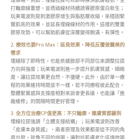
理策略，例如：埋線拉提可以即時解決肌膚鬆弛，主
打輪廓線重塑，並透過線材持續誘導膠原蛋白新生；
玩美電波則是刺激膠原增生與脂肪層收縮，來穩固緊
實肌底的效果，並延長埋線線材的作用。這樣的雙重
膠原攻勢，可以幫助肌膚從深層變得飽滿、有彈性。
2. 療效也要Pro Max：延長效果，降低反覆做醫美的
需求
埋線除了即時性，也能依據臉部不同部位來調整拉提
方向與強度；玩美電波則進一步提升肌膚質感、細緻
度，讓拉提效果更自然、不僵硬。此外，由於單一療
程的效果維持時間並不一樣，若不同療程彼此配合，
整體緊實感與支撐度相對來說會更長遠，也能讓「進
廠維修」的間隔時間更好管理。
3. 全方位治療CP值更高：不只輪廓，連膚質都顧到
埋線拉提強調「立體支撐結構」；玩美電波則改善
「皮膚本身質感」，兩者原理及效果都是從不同的角
度出發，就像不同的拼圖，讓對抗肌膚老化這塊地圖