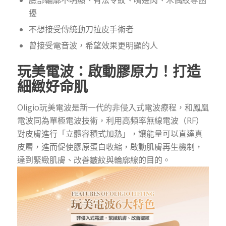
臉部輪廓不明顯、有法令紋、嘴邊肉、木偶紋等困
擾
不想接受傳統動刀拉皮手術者
曾接受電音波，希望效果更明顯的人
玩美電波：啟動膠原力！打造
細緻好命肌
Oligio玩美電波是新一代的非侵入式電波療程，和鳳凰
電波同為單極電波技術，利用高頻率無線電波（RF）
對皮膚進行「立體容積式加熱」，讓能量可以直達真
皮層，進而促使膠原蛋白收縮，啟動肌膚再生機制，
達到緊緻肌膚、改善皺紋與輪廓線的目的。