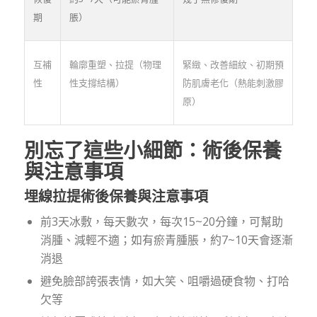
期
脹）
互補
輪廓重塑、拉提（物理
緊緻、改善細紋、初期預
性
性支撐結構）
防肌膚老化（熱能刺激膠
原）
別忘了這些小細節：術後保養
與注意事項
埋線拉提術後保養與注意事項
前3天冰敷，每天數次，每次15~20分鐘，可幫助
消腫、減輕不適；如有瘀青腫脹，約7~10天會逐漸
消退
避免臉部誇張表情，如大笑、咀嚼過硬食物、打哈
欠等