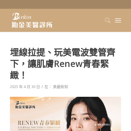
埋線拉提、玩美電波雙管齊
下，讓肌膚Renew青春緊
緻！
/
2025 年 4 月 30 日
在：
美麗新知