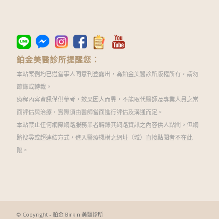
鉑金美醫診所提醒您：
本站案例均已過當事人同意刊登露出，為鉑金美醫診所版權所有，請勿
節錄或轉載。
療程內容資訊僅供參考，效果因人而異，不能取代醫師及專業人員之當
面評估與治療，實際須由醫師當面進行評估及溝通而定。
本站禁止任何網際網路服務業者轉錄其網路資訊之內容供人點閱。但網
路搜尋或超連結方式，進入醫療機構之網址（域）直接點閱者不在此
限。
© Copyright - 鉑金 Birkin 美醫診所