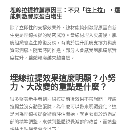
埋線拉提推薦原因三：不只「往上拉」，還
能刺激膠原蛋白增生
除了立即性的支撐效果外，線材能夠刺激膠原蛋白新
生更是埋線拉提的秘密武器。當線材埋入皮膚後，肌
膚組織會產生修復反應，有助於提升肌膚支撐力與膚
質澎潤感。隨著時間推進，部分人會感受到肌膚緊實
度提升，整體輪廓越來越自然。
埋線拉提效果這麼明顯？小努
力、大改變的重點是什麼？
很多醫美新手看到埋線拉提前後效果不禁想問：埋線
拉提並沒有動整張臉，為什麼可以帶來明顯變化？這
是因為埋線拉提從術前評估開始，就更著重於透過局
部的精準調整，來做到整體視覺減齡的改善，而這些
評估重點通常包含以下：