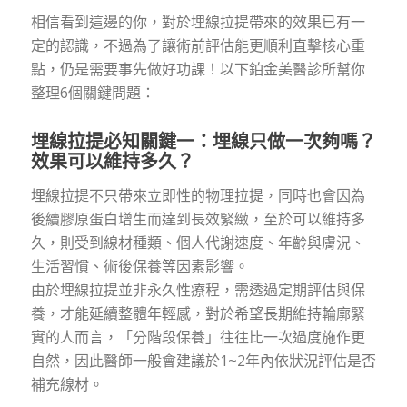
相信看到這邊的你，對於埋線拉提帶來的效果已有一
定的認識，不過為了讓術前評估能更順利直擊核心重
點，仍是需要事先做好功課！以下鉑金美醫診所幫你
整理6個關鍵問題：
埋線拉提必知關鍵一：埋線只做一次夠嗎？
效果可以維持多久？
埋線拉提不只帶來立即性的物理拉提，同時也會因為
後續膠原蛋白增生而達到長效緊緻，至於可以維持多
久，則受到線材種類、個人代謝速度、年齡與膚況、
生活習慣、術後保養等因素影響。
由於埋線拉提並非永久性療程，需透過定期評估與保
養，才能延續整體年輕感，對於希望長期維持輪廓緊
實的人而言，「分階段保養」往往比一次過度施作更
自然，因此醫師一般會建議於1~2年內依狀況評估是否
補充線材。