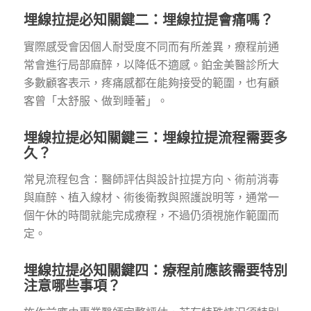
埋線拉提必知關鍵二：埋線拉提會痛嗎？
實際感受會因個人耐受度不同而有所差異，療程前通
常會進行局部麻醉，以降低不適感。鉑金美醫診所大
多數顧客表示，疼痛感都在能夠接受的範圍，也有顧
客曾「太舒服、做到睡著」。
埋線拉提必知關鍵三：埋線拉提流程需要多
久？
常見流程包含：醫師評估與設計拉提方向、術前消毒
與麻醉、植入線材、術後衛教與照護說明等，通常一
個午休的時間就能完成療程，不過仍須視施作範圍而
定。
埋線拉提必知關鍵四：療程前應該需要特別
注意哪些事項？