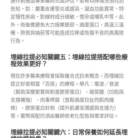
施作前應由專業醫師完整評估，若有特殊情況須特別
告知，如：嚴重皮膚發炎或感染、凝血功能異常、特
定慢性疾病、對線材成分過敏、懷孕或哺乳中等。此
外，術後應避免大力按摩臉部、過度張口、高溫三溫
暖、熬夜與抽菸等可能造成位移或恢復不良的高風險
行為。
埋線拉提必知關鍵五：埋線拉提搭配哪些療
程效果更好？
現在許多醫美療程會採取複合式抗老概念，而埋線拉
提正好是相當「百搭」的療程，舉凡：電波／音波
（幫助深層緊實與刺激膠原蛋白）、玻尿酸（凹陷與
支撐補強）、肉毒桿菌（放鬆過度拉扯的肌肉線
條）、膠原蛋白針劑（提升肌膚澎潤感與支撐力）
等，實際搭配仍須由醫師依老化型態與需求評估。
埋線拉提必知關鍵六：日常保養如何延長埋