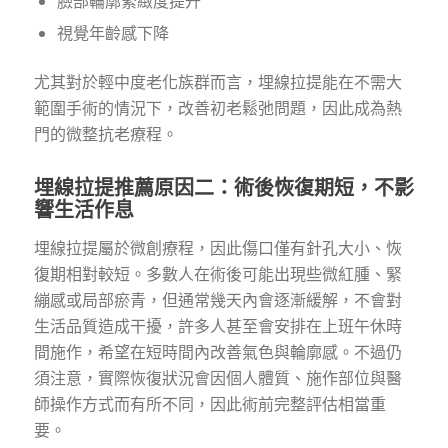
臉部輪廓緊緻度提升
視覺年齡感下降
尤其對於輕中度老化族群而言，埋線拉提能在不需大
範圍手術的情況下，改善初老鬆弛問題，因此成為熱
門的微整抗老療程。
埋線拉提推薦原因二：術後恢復期短，不影
響生活作息
埋線拉提屬於微創療程，因此傷口僅有針孔大小、恢
復期相對較短。多數人在術後可能出現些微紅腫、緊
繃感或局部瘀青，但通常幾天內會逐漸緩解，不會對
生活品質造成干擾，許多人甚至會安排在上班午休時
間施作，希望在短時間內改善氣色與輪廓感。不過仍
須注意，實際恢復狀況會因個人體質、施作部位與醫
師操作方式而有所不同，因此術前完整評估相當重
要。