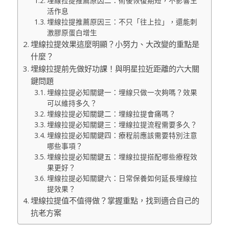
埋線拉提推薦原因二：術後恢復期短，不影響生
活作息
埋線拉提推薦原因三：不只「往上拉」，還能刺
激膠原蛋白增生
埋線拉提效果這麼明顯？小努力、大改變的重點是
什麼？
埋線拉提前先做好功課！與明星拉近距離的六大關
鍵問題
埋線拉提必知關鍵一：埋線只做一次夠嗎？效果
可以維持多久？
埋線拉提必知關鍵二：埋線拉提會痛嗎？
埋線拉提必知關鍵三：埋線拉提流程需要多久？
埋線拉提必知關鍵四：療程前應該需要特別注意
哪些事項？
埋線拉提必知關鍵五：埋線拉提搭配哪些療程效
果更好？
埋線拉提必知關鍵六：日常保養如何延長埋線拉
提效果？
埋線拉提值不值得做？掌握重點，找到適合自己的
抗老方案