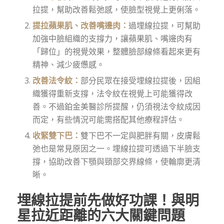
拉提，幫助改善鬆弛感，使臉型視覺上更俐落。
提拉蘋果肌、改善嘴邊肉：
過埋線拉提，可幫助
加強中臉組織的支撐力，讓蘋果肌、嘴邊肉有
「歸位」的視覺效果，整體臉部線條看起來更有
精神、減少疲憊感。
改善法令紋：
部分民眾在接受埋線拉提後，因組
織獲得重新支撐，法令紋在視覺上可能獲得改
善。不過鉑金美醫診所提醒，仍須視法令紋成因
而定，有些情況可能需搭配其他療程評估。
收緊雙下巴：
雙下巴不一定與肥胖有關，皮膚鬆
弛也是常見原因之一。埋線拉提可透過下半臉支
撐，協助改善下顎與頸部交界線條，使輪廓更清
晰。
埋線拉提前先做好功課！與明
星拉近距離的六大關鍵問題