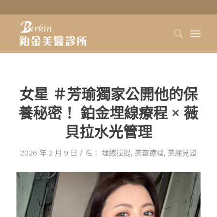
女星 ＃芳瑜獨家公開他的保
養秘密！ 鉑金埋線療程 × 薇
貝拉水光管理
/
2026 年 2 月 9 日
在：
埋線拉提
,
美容療程
,
美麗見證