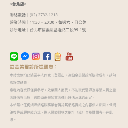
<台北店>
聯絡電話｜
(02) 2732-1218
營業時間｜
11:30 – 20:30
，每週六、日公休
診所地址｜台北市信義區基隆路二段99-1號
鉑金美醫診所提醒您：
本站案例均已過當事人同意刊登露出，為鉑金美醫診所版權所有，請勿
節錄或轉載。
療程內容資訊僅供參考，效果因人而異，不能取代醫師及專業人員之當
面評估與治療，實際須由醫師當面進行評估及溝通而定。
本站禁止任何網際網路服務業者轉錄其網路資訊之內容供人點閱。但網
路搜尋或超連結方式，進入醫療機構之網址（域）直接點閱者不在此
限。