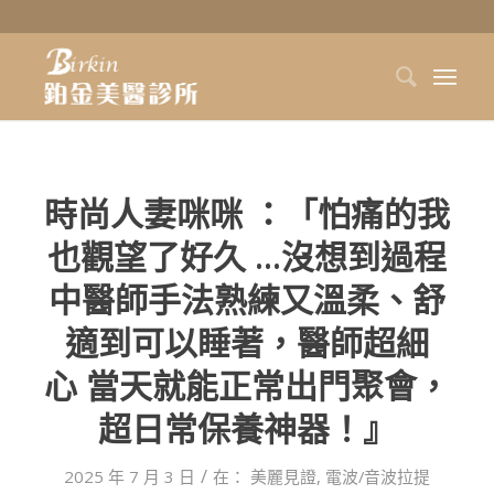
時尚人妻咪咪 ：「怕痛的我
也觀望了好久 …沒想到過程
中醫師手法熟練又溫柔、舒
適到可以睡著，醫師超細
心 當天就能正常出門聚會，
超日常保養神器！』
/
2025 年 7 月 3 日
在：
美麗見證
,
電波/音波拉提