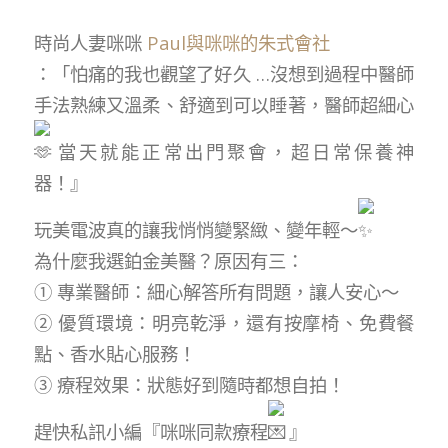
時尚人妻咪咪
Paul與咪咪的朱式會社
：「怕痛的我也觀望了好久 …沒想到過程中醫師
手法熟練又溫柔、舒適到可以睡著，醫師超細心
當天就能正常出門聚會，超日常保養神
器！』
玩美電波真的讓我悄悄變緊緻、變年輕～
為什麼我選鉑金美醫？原因有三：
① 專業醫師：細心解答所有問題，讓人安心～
② 優質環境：明亮乾淨，還有按摩椅、免費餐
點、香水貼心服務！
③ 療程效果：狀態好到隨時都想自拍！
趕快私訊小編『咪咪同款療程
』