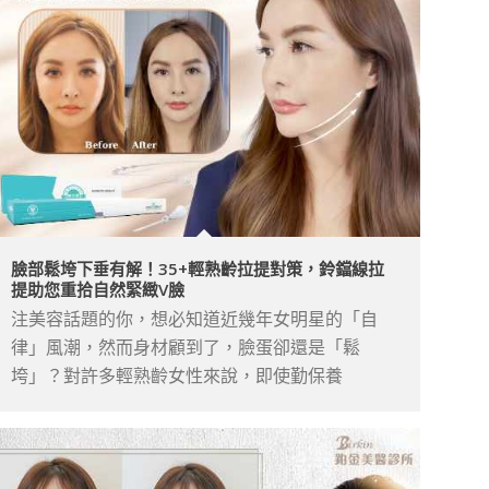
臉部鬆垮下垂有解！35+輕熟齡拉提對策，鈴鐺線拉
提助您重拾自然緊緻V臉
注美容話題的你，想必知道近幾年女明星的「自
律」風潮，然而身材顧到了，臉蛋卻還是「鬆
垮」？對許多輕熟齡女性來說，即使勤保養