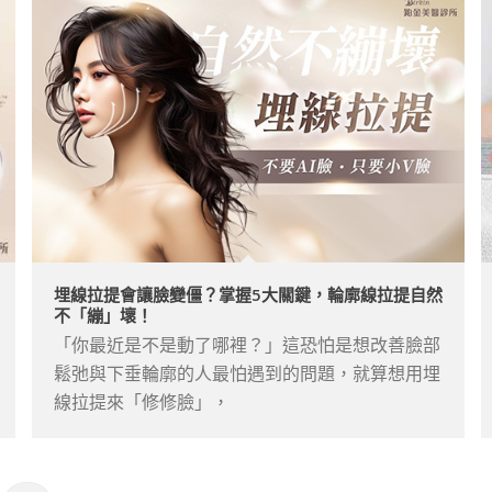
埋線拉提會讓臉變僵？掌握5大關鍵，輪廓線拉提自然
不「繃」壞！
「你最近是不是動了哪裡？」這恐怕是想改善臉部
鬆弛與下垂輪廓的人最怕遇到的問題，就算想用埋
線拉提來「修修臉」，