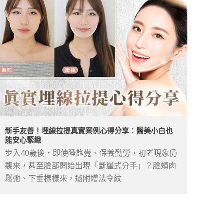
新手友善！埋線拉提真實案例心得分享：醫美小白也
能安心緊緻
步入40歲後，即使睡飽覺、保養勤勞，初老現象仍
襲來，甚至臉部開始出現「斷崖式分手」？臉頰肉
鬆弛、下垂樣樣來，還附贈法令紋