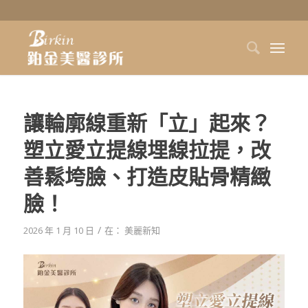
讓輪廓線重新「立」起來？
塑立愛立提線埋線拉提，改
善鬆垮臉、打造皮貼骨精緻
臉！
/
2026 年 1 月 10 日
在：
美麗新知