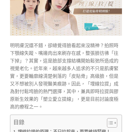
明明膚況還不錯，卻總覺得臉看起來沒精神？拍照時
下顎線失蹤、嘴邊肉出來刷存在感，整張臉彷彿「往
下掉」？其實，這是臉部支撐結構開始鬆弛所造成的
視覺老化。近年來，越來越多人追求的不只是肌膚緊
實，更要輪廓線清楚俐落的「皮貼骨」高級臉，但是
又不想被別人發現醫美痕跡。因此，「埋線拉提」成
為對付鬆垮臉的熱門選擇，其中，兼具即時拉提與膠
原新生效果的「塑立愛立提線」，更是目前討論度極
高的療程之一。
目錄
埋線拉提的原理：不只拉起來，更要維持緊緻！