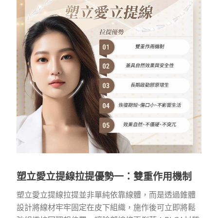
塑立愛立提線拉提優勢一：雙重作用機制
塑立愛立提線拉提並非單純依靠線體，而是透過錐體
設計將線材牢牢固定在皮下組織，施作後可立即將鬆