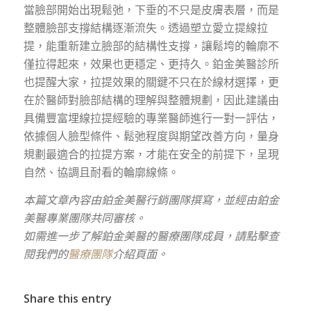
當臉部開始出現鬆弛，下垂的不只是皮膚表層，而是
整體臉部支撐結構逐漸流失。透過塑立愛立提線拉
提，能重新建立臉部的結構性支撐，讓鬆垮的輪廓不
僅拉得起來，效果也更穩定、更持久。鉑金美醫診所
也提醒大家，拉提效果的關鍵不只在於線材選擇，更
在於醫師對臉部結構的理解與整體規劃，因此建議由
具備豐富埋線拉提經驗的專業醫師進行一對一評估，
依據個人臉型條件、鬆弛程度與期望改善方向，量身
規劃最適合的拉提方案，才能在安全的前提下，呈現
自然、協調且耐看的輪廓線條。
本篇文章內容由鉑金美醫行銷團隊撰寫，並經由鉑金
美醫專業團隊共同審核。
如需進一步了解鉑金美醫的醫療團隊成員，請點擊查
閱我們的
醫療團隊
介紹頁面。
Share this entry