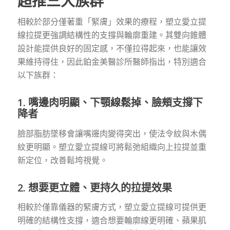
超推三大族群
相較於部分僅著重「緊膚」效果的療程，塑立愛立提
線拉提更強調結構性的支撐與輪廓重建。其雙向錐體
設計能提供良好的固定感，不僅拉得起來，也能讓效
果維持得住，因此鉑金美醫診所醫師指出，特別適合
以下族群：
1. 嘴邊肉明顯、下顎線鬆掉、臉頰支撐下
降者
臉部脂肪墜移會讓嘴邊肉變得突出，使法令紋與木偶
紋更明顯。塑立愛立提線可將鬆弛組織向上拉提並重
新定位，改善鬆垮視覺。
2. 想要更立體、更持久的拉提效果
相較於僅靠儀器的緊膚方式，塑立愛立提線可提供更
明確的結構性支撐，適合想要輪廓線更明確、蘋果肌