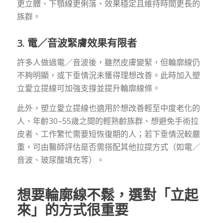
更立體、下顎線更俐落、效果穩定且維持時間更長的
族群。
3. 電／音波緊膚效果有限者
許多人做過電／音波後，雖然皮膚變緊，但輪廓線仍
不夠明顯，或下垂情況未獲得理想改善。此時加入塑
立愛立提線可加強支撐並提升輪廓線條。
此外，塑立愛立提線也適用於想改善輕至中度老化的
人、年齡30–55歲之間的輕熟齡族群、想避免手術拉
皮者、工作繁忙需要短恢復期的人；若下垂情況較嚴
重，可由醫師評估是否需搭配其他拉提方式（如電／
音波、玻尿酸填充等）。
想要輪廓線不鬆，選對「立起
來」的方式很重要