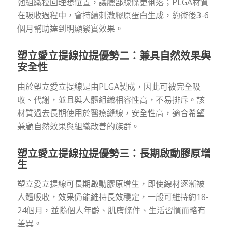
弛組織拉回理想位置，讓臉部線條更俐落；PLGA材質
在吸收過程中，會持續刺激膠原蛋白生成，約術後3-6
個月幫助達到明顯緊實效果。
塑立愛立提線拉提優勢二：兼具自然效果與
安全性
由於塑立愛立提線是由PLGA製成，因此可被完全吸
收、代謝，並且與人體組織相容性高，不易排斥。該
材質過去長期使用於醫療縫線，安全性高，適合希望
兼顧自然效果與組織改善的族群。
塑立愛立提線拉提優勢三：長期啟動膠原增
生
塑立愛立提線可長期啟動膠原增生，即使線材逐漸被
人體吸收，效果仍能維持長效穩定，一般可維持約18-
24個月，並隨個人年齡、肌膚條件、生活習慣而略有
差異。