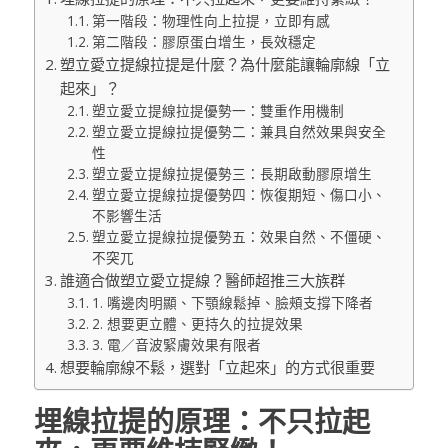
第一階段：物理性向上拉提，立即有感
第二階段：膠原蛋白增生，長效穩定
塑立愛立提線拉提是什麼？為什麼能讓輪廓線「立
起來」？
塑立愛立提線拉提優勢一：雙重作用機制
塑立愛立提線拉提優勢二：兼具自然效果與安全
性
塑立愛立提線拉提優勢三：長期啟動膠原增生
塑立愛立提線拉提優勢四：恢復期短、傷口小、
不影響生活
塑立愛立提線拉提優勢五：效果自然、不僵硬、
不突兀
誰適合做塑立愛立提線？醫師超推三大族群
1. 嘴邊肉明顯、下顎線鬆掉、臉頰支撐下降者
2. 想要更立體、更持久的拉提效果
3. 電／音波緊膚效果有限者
想要輪廓線不鬆，選對「立起來」的方式很重要
埋線拉提的原理：不只拉起