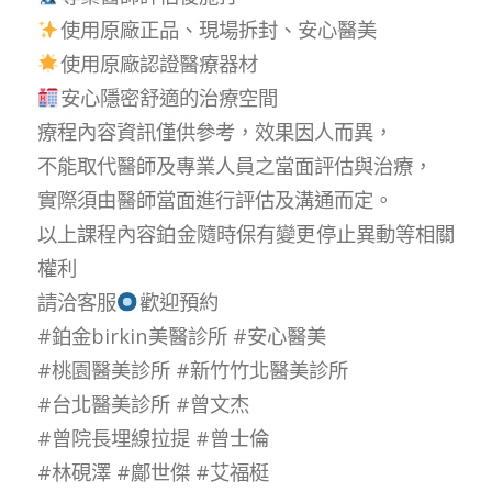
使用原廠正品、現場拆封、安心醫美
使用原廠認證醫療器材
安心隱密舒適的治療空間
療程內容資訊僅供參考，效果因人而異，
不能取代醫師及專業人員之當面評估與治療，
實際須由醫師當面進行評估及溝通而定。
以上課程內容鉑金隨時保有變更停止異動等相關
權利
請洽客服
歡迎預約
#鉑金birkin美醫診所
#安心醫美
#桃園醫美診所
#新竹竹北醫美診所
#台北醫美診所
#曾文杰
#曾院長埋線拉提
#曾士倫
#林硯澤
#鄺世傑
#艾福梃