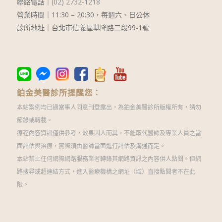
聯絡電話｜
(02) 2732-1218
營業時間｜
11:30 – 20:30
，每週六、日公休
診所地址｜台北市信義區基隆路二段99-1號
鉑金美醫診所提醒您：
本站案例均已過當事人同意刊登露出，為鉑金美醫診所版權所有，請勿
節錄或轉載。
療程內容資訊僅供參考，效果因人而異，不能取代醫師及專業人員之當
面評估與治療，實際須由醫師當面進行評估及溝通而定。
本站禁止任何網際網路服務業者轉錄其網路資訊之內容供人點閱。但網
路搜尋或超連結方式，進入醫療機構之網址（域）直接點閱者不在此
限。