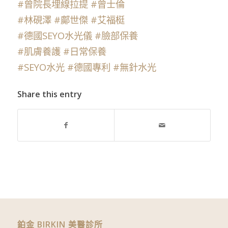
#曾院長埋線拉提
#曾士倫
#林硯澤
#鄺世傑
#艾福梃
#德國SEYO水光儀
#臉部保養
#肌膚養護
#日常保養
#SEYO水光
#德國專利
#無針水光
Share this entry
鉑金 BIRKIN 美醫診所