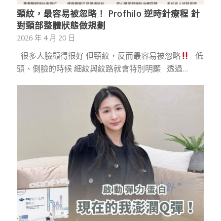
頸紋，最容易被忽略！ Profhilo 逆時針療程 針
對頸部整體狀態做規劃
2026 年 4 月 20 日
很多人臉顧得很好 但頸紋，反而最容易被忽略
低
頭、側臉的時候 細紋與紋路就會特別明顯 透過…