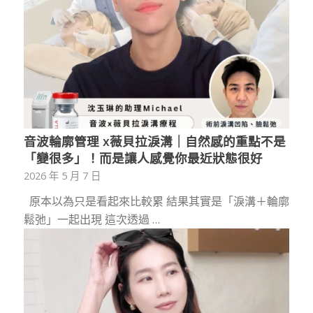
音波輪廓管理 x薇貝拉淚溝｜自然感的重點不是
「變很多」！而是讓人感覺你最近狀態很好
2026 年 5 月 7 日
原本以為只是看起來比較累 結果其實是「淚溝＋輪廓
鬆弛」一起出現 這次透過 …