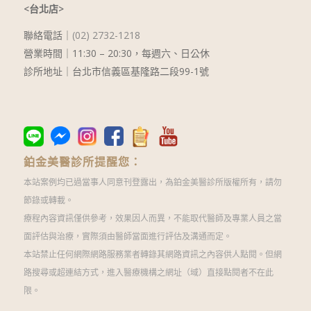
<台北店>
聯絡電話｜
(02) 2732-1218
營業時間｜
11:30 – 20:30
，每週六、日公休
診所地址｜台北市信義區基隆路二段99-1號
鉑金美醫診所提醒您：
本站案例均已過當事人同意刊登露出，為鉑金美醫診所版權所有，請勿
節錄或轉載。
療程內容資訊僅供參考，效果因人而異，不能取代醫師及專業人員之當
面評估與治療，實際須由醫師當面進行評估及溝通而定。
本站禁止任何網際網路服務業者轉錄其網路資訊之內容供人點閱。但網
路搜尋或超連結方式，進入醫療機構之網址（域）直接點閱者不在此
限。