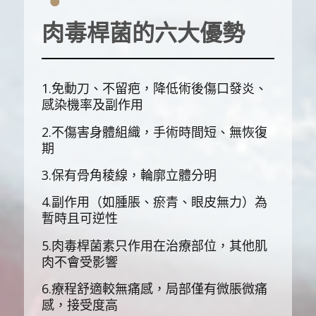
肉毒桿菌的六大優勢
1.免動刀、不留疤，降低術後傷口發炎、
感染機率及副作用
2.不傷害身體組織，手術時間短、無恢復
期
3.保有骨角稜線，輪廓立體分明
4.副作用（如腫脹、瘀青、眼皮無力）為
暫時且可逆性
5.肉毒桿菌素只作用在治療部位，其他肌
肉不會受影響
6.療程舒適較無痛感，局部僅有微脹微痛
感，接受度高